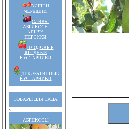
ВИШНИ
ЧЕРЕШНИ
СЛИВЫ
АБРИКОСЫ
АЛЫЧА
ПЕРСИКИ
ПЛОДОВЫЕ
ЯГОДНЫЕ
КУСТАРНИКИ
ДЕКОРАТИВНЫЕ
КУСТАРНИКИ
ТОВАРЫ ДЛЯ САДА
<
АБРИКОСЫ