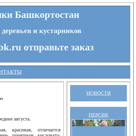
ики Башкортостан
 деревьев и кустарников
bk.ru отправьте заказ
НТАКТЫ
НОВОСТИ
"
ПЕРСИК
едине августа.
ая, красивая, отличается
ень приятным кисловато-