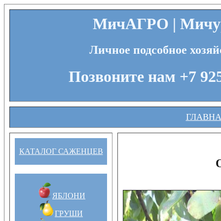
МичАГРО | Мичур
Личное подсобное хозяй
Позвоните нам +7 925
ГЛАВН
КАТАЛОГ САЖЕНЦЕВ
ЯБЛОНИ
ГРУШИ