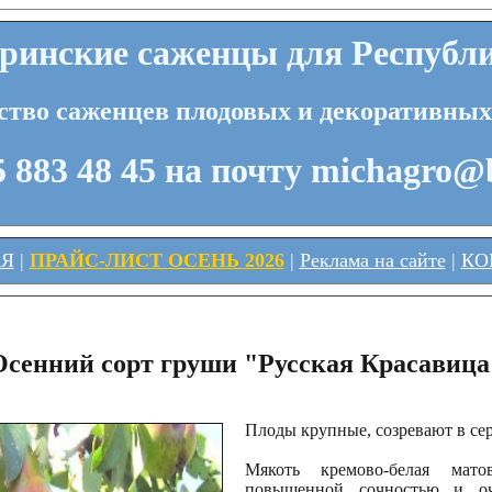
инские саженцы для Республ
ство саженцев плодовых и декоративных
 883 48 45 на почту michagro@
АЯ
|
ПРАЙС-ЛИСТ ОСЕНЬ 2026
|
Реклама на сайте
|
КО
Осенний сорт груши "Русская Красавица
Плоды крупные, созревают в сер
Мякоть кремово-белая матов
повышенной сочностью и оч