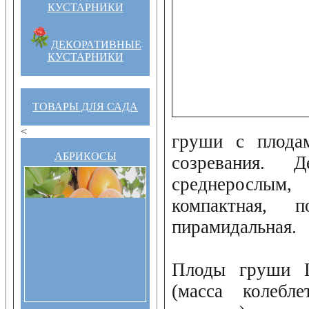
КУСТАРНИКИ
ДЕКОРАТИВНЫЕ
КУСТАРНИКИ
ТОВАРЫ ДЛЯ САДА
<
груши с плодам
АБРИКОСЫ
созревания. 
среднерослы
компактная,
пирамидальная.
Плоды груши Г
(масса колеб