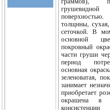
граммов), п
грушевидной
поверхность
толщины, сухая
сеточкой. В мо
основной цв
покровный окра
части груши че
период потре
основная окраск
зеленоватая, по
занимает незнач
приобретает роз
окрашена в 
консистенции