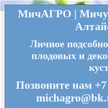
МичАГРО | Мичу
Алтай
Личное подсобно
плодовых и деко
кус
Позвоните нам +7 
michagro@bk.r