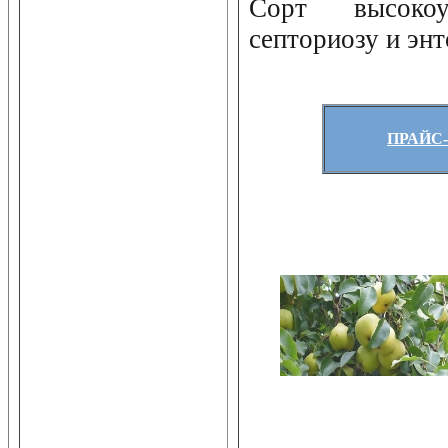
Сорт высоко
септориозу и эн
ПРАЙС-