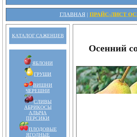
ГЛАВНАЯ
|
ПРАЙС-ЛИСТ ОСЕ
КАТАЛОГ САЖЕНЦЕВ
Осенний с
ЯБЛОНИ
ГРУШИ
ВИШНИ
ЧЕРЕШНИ
СЛИВЫ
АБРИКОСЫ
АЛЫЧА
ПЕРСИКИ
ПЛОДОВЫЕ
ЯГОДНЫЕ