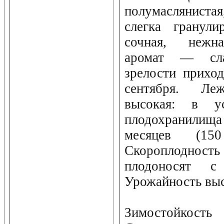
полумасляниста
слегка гранул
сочная, нежная
аромат — сл
зрелости прихо
сентября. Леж
высокая: в ус
плодохранилища
месяцев (1
Скороплоднос
плодоносят 
Урожайность выс
Зимостойкость 