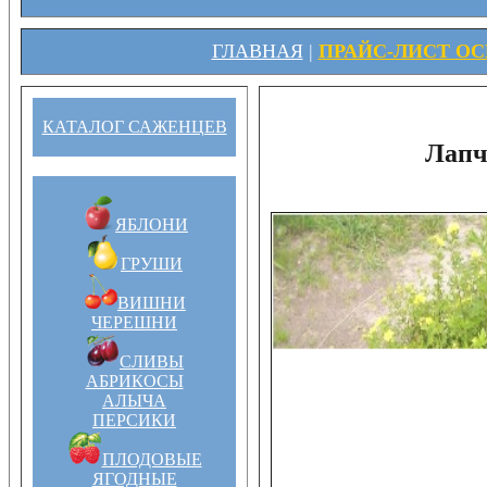
ГЛАВНАЯ
|
ПРАЙС-ЛИСТ ОСЕ
КАТАЛОГ САЖЕНЦЕВ
Лапч
ЯБЛОНИ
ГРУШИ
ВИШНИ
ЧЕРЕШНИ
СЛИВЫ
АБРИКОСЫ
АЛЫЧА
ПЕРСИКИ
ПЛОДОВЫЕ
ЯГОДНЫЕ