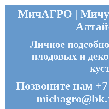
МичАГРО | Мичу
Алтай
Личное подсобно
плодовых и деко
кус
Позвоните нам +7 
michagro@bk.r