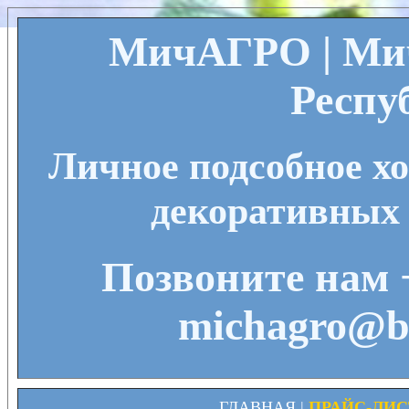
МичАГРО | Мич
Респу
Личное подсобное х
декоративных 
Позвоните нам +
michagro@bk
ГЛАВНАЯ
|
ПРАЙС-ЛИСТ