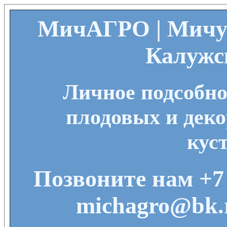
МичАГРО | Мичу
Калужс
Личное подсобно
плодовых и деко
кус
Позвоните нам +7 
michagro@bk.r